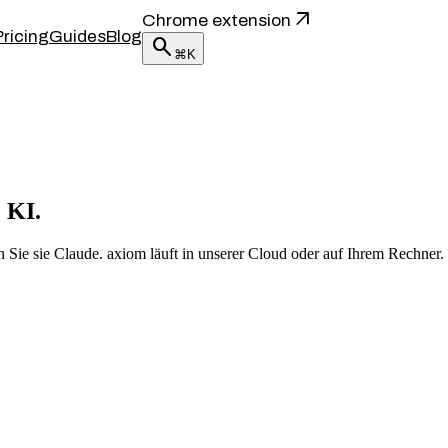
arrow_outward
Chrome extension
Pricing
Guides
Blog
search
⌘K
 KI.
 Sie sie Claude. axiom läuft in unserer Cloud oder auf Ihrem Rechner.